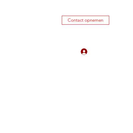
Contact opnemen
0645450424
Inloggen