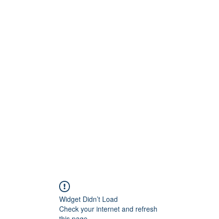
tact
Diensten
Forum
Leden
Blog
Widget Didn’t Load
Check your internet and refresh
this page.