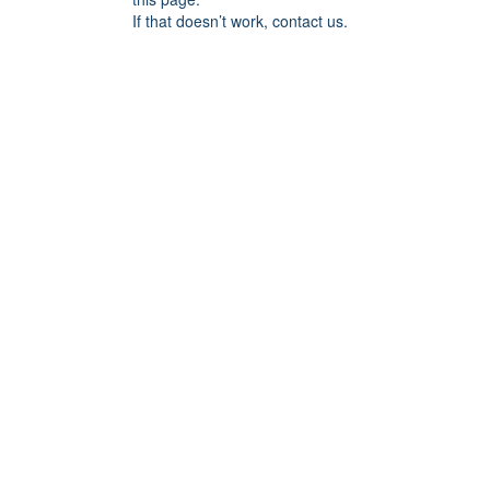
If that doesn’t work, contact us.