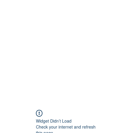
tact
Diensten
Forum
Leden
Blog
Widget Didn’t Load
Check your internet and refresh
this page.