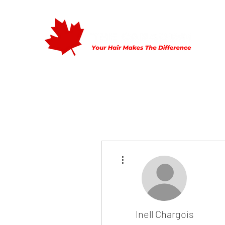
Home
Mijn Verhaal
Tarieven
Openingstijden
Con
Meer acties
Inell Chargois