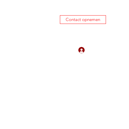
Contact opnemen
0645450424
Inloggen