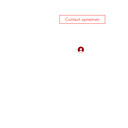
Contact opnemen
0645450424
Inloggen