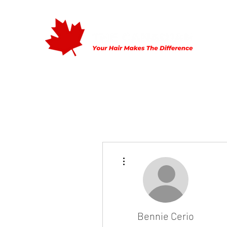
Home
Mijn Verhaal
Tarieven
Openingstijden
Con
Meer acties
Bennie Cerio