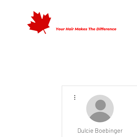
Home
Mijn Verhaal
Tarieven
Openingstijden
Con
Meer acties
Dulcie Boebinger