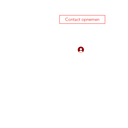
Contact opnemen
0645450424
Inloggen